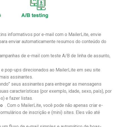
tins informativos por e-mail com o MailerLite, envie
para enviar automaticamente resumos do conteúdo do
ampanhas de e-mail com teste A/B de linha de assunto,
s e pop-ups direcionados ao MailerLite em seu site
 mais assinantes.
ondo” seus assinantes para entregar as mensagens
uas características (por exemplo, idade, sexo, país), por
s) e fazer listas.
no
. Com o MailerLite, você pode não apenas criar e-
rmulários de inscrição e (mini) sites. Eles vão até
um fluxo de e-mail simples e automático de boas-